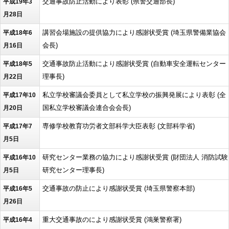
交通事故防止活動により表彰 (県警交通部長)
平成19年3
月28日
講習会場施設の提供協力により感謝状受賞 (埼玉県警備業協会
平成18年6
会長)
月16日
交通事故防止活動により感謝状受賞 (自動車安全運転センター
平成18年5
理事長)
月22日
私立学校審議会委員として私立学校の振興発展により表彰 (全
平成17年10
国私立学校審議会連合会会長)
月20日
専修学校教育功労者文部科学大臣表彰 (文部科学省)
平成17年7
月5日
研究センター業務の協力により感謝状受賞 (財団法人 消防試験
平成16年10
研究センター理事長)
月5日
交通事故の防止により感謝状受賞 (埼玉県警察本部)
平成16年5
月26日
重大交通事故のにより感謝状受賞 (鴻巣警察署)
平成16年4