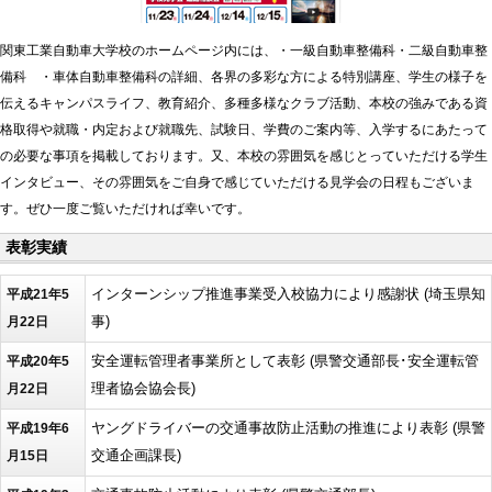
関東工業自動車大学校のホームページ内には、・一級自動車整備科・二級自動車整
備科 ・車体自動車整備科の詳細、各界の多彩な方による特別講座、学生の様子を
伝えるキャンパスライフ、教育紹介、多種多様なクラブ活動、本校の強みである資
格取得や就職・内定および就職先、試験日、学費のご案内等、入学するにあたって
の必要な事項を掲載しております。又、本校の雰囲気を感じとっていただける学生
インタビュー、その雰囲気をご自身で感じていただける見学会の日程もございま
す。ぜひ一度ご覧いただければ幸いです。
表彰実績
インターンシップ推進事業受入校協力により感謝状 (埼玉県知
平成21年5
事)
月22日
安全運転管理者事業所として表彰 (県警交通部長･安全運転管
平成20年5
理者協会協会長)
月22日
ヤングドライバーの交通事故防止活動の推進により表彰 (県警
平成19年6
交通企画課長)
月15日