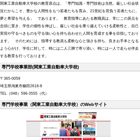
関東工業自動車大学校の教育原点は、「専門知識・専門技術は当然。厳しい社会状
況だからこそ、豊かな人間性をもつ若者たちを育み、21世紀を背負う若者たちに、
夢と希望を与える」 であります。 教育指導にあたる教職員は、常にこの原点を
念頭に置き、学生の個性を伸ばし、厳しい社会を乗り越えていける柔軟性と、自己
実現や守るべきものを守る強い心を持ち合わせた人間を育成する事を目指しており
ます。 そのためには、指導する教員も柔軟な心と強さを持ち、良きお手本となる
よう心がけ、学生に対して、時には二人三脚で寄り添い、時には一人で走らせ伴走
する教育を行っております。
専門学校事業部(関東工業自動車大学校)
〒365-0059
埼玉県鴻巣市糠田2618-8
TEL（048）596-3555（代）
専門学校事業（関東工業自動車大学校）のWebサイト