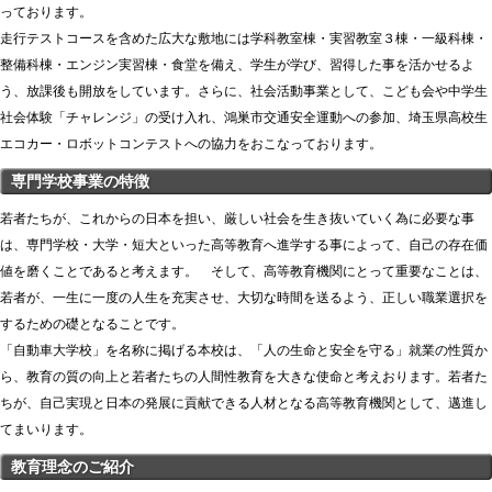
っております。
走行テストコースを含めた広大な敷地には学科教室棟・実習教室３棟・一級科棟・
整備科棟・エンジン実習棟・食堂を備え、学生が学び、習得した事を活かせるよ
う、放課後も開放をしています。さらに、社会活動事業として、こども会や中学生
社会体験「チャレンジ」の受け入れ、鴻巣市交通安全運動への参加、埼玉県高校生
エコカー・ロボットコンテストへの協力をおこなっております。
専門学校事業の特徴
若者たちが、これからの日本を担い、厳しい社会を生き抜いていく為に必要な事
は、専門学校・大学・短大といった高等教育へ進学する事によって、自己の存在価
値を磨くことであると考えます。 そして、高等教育機関にとって重要なことは、
若者が、一生に一度の人生を充実させ、大切な時間を送るよう、正しい職業選択を
するための礎となることです。
「自動車大学校」を名称に掲げる本校は、「人の生命と安全を守る」就業の性質か
ら、教育の質の向上と若者たちの人間性教育を大きな使命と考えおります。若者た
ちが、自己実現と日本の発展に貢献できる人材となる高等教育機関として、邁進し
てまいります。
教育理念のご紹介